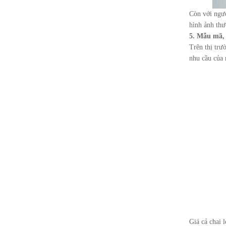
Còn với ngườ
hình ảnh thư
5. Mẫu mã, 
Trên thị trư
nhu cầu của
Giá cả chai 