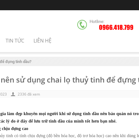
0966.418.799
TIN TỨC
LIÊN HỆ
 để đựng tinh dầu?
 nên sử dụng chai lọ thuỷ tinh để đựng 
2023
2336 đã xem
gia làm đẹp khuyên mọi người khi sử dụng tinh dầu nên bảo quản nó tr
ác lý do ở đây để lưu trữ tinh dầu của mình tốt hơn bạn nhé.
 chịu đựng cao
thủy tinh có tính chịu đựng (độ bền hóa học, độ trơ hóa học) cao nên khi dùng 