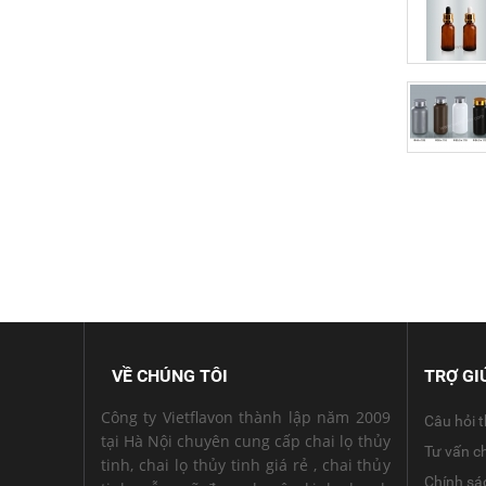
VỀ CHÚNG TÔI
TRỢ GI
Công ty Vietflavon thành lập năm 2009
Câu hỏi 
tại Hà Nội chuyên cung cấp chai lọ thủy
Tư vấn c
tinh, chai lọ thủy tinh giá rẻ , chai thủy
Chính sá