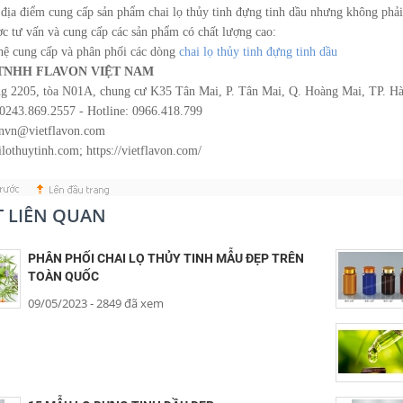
 địa điểm cung cấp sản phẩm chai lọ thủy tinh đựng tinh dầu nhưng không phả
ợc tư vấn và cung cấp các sản phẩm có chất lượng cao:
 hệ cung cấp và phân phối các dòng
chai lọ thủy tinh đựng tinh dầu
TNHH FLAVON VIỆT NAM
ng 2205, tòa N01A, chung cư K35 Tân Mai, P. Tân Mai, Q. Hoàng Mai, TP. H
0243.869.2557 - Hotline: 0966.418.799
onvn@vietflavon.com
ilothuytinh.com; https://vietflavon.com/
ẾT LIÊN QUAN
PHÂN PHỐI CHAI LỌ THỦY TINH MẪU ĐẸP TRÊN
TOÀN QUỐC
09/05/2023
- 2849 đã xem