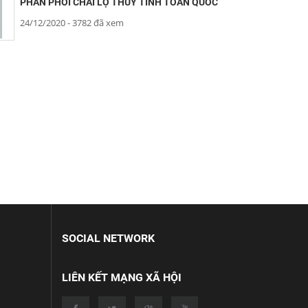
PHÂN PHỐI CHAI LỌ THỦY TINH TOÀN QUỐC
24/12/2020
- 3782 đã xem
SOCIAL NETWORK
LIÊN KẾT MẠNG XÃ HỘI