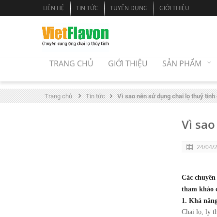
LIÊN HỆ
TIN TỨC
TUYỂN DỤNG
GIỚI THIỆU
TRANG CHỦ
GIỚI THIỆU
SẢN PHẨM
Trang chủ
Tin tức
Vì sao nên sử dụng chai lọ thuỷ tinh
Vì sao
24/04/
Các chuyên 
tham khảo c
1. Khả năng
Chai lọ, ly 