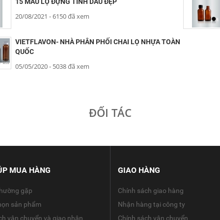
15 MẪU LỌ ĐỰNG TINH DẦU ĐẸP
20/08/2021
- 6150 đã xem
VIETFLAVON- NHÀ PHÂN PHỐI CHAI LỌ NHỰA TOÀN
QUỐC
05/05/2020
- 5038 đã xem
ĐỐI TÁC
ÚP MUA HÀNG
GIAO HÀNG
thường gặp
Chính sách giao hàng
họn sản phẩm
Nhận hàng tại công ty
ch vận chuyển và giao nhận
Chính sách vận chuyển