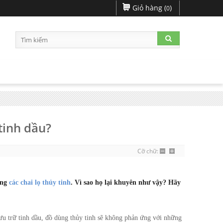
Giỏ hàng (
)
0
tinh dầu?
Cỡ chữ:
ong
các chai lọ thủy tinh
. Vì sao họ lại khuyên như vậy? Hãy
lưu trữ tinh dầu, đồ dùng thủy tinh sẽ không phản ứng với những