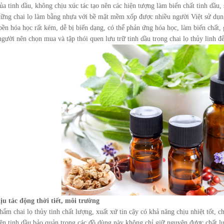
ủa tinh dầu, không chịu xúc tác tạo nên các hiện tượng làm biến chất tinh dầu
ững chai lọ làm bằng nhựa với bề mặt mềm xốp được nhiều người Việt sử dụn
 bền hóa học rất kém, dễ bị biến dạng, có thể phản ứng hóa học, làm biến chất, 
gười nên chọn mua và tập thói quen lưu trữ tinh dầu trong chai lọ thủy linh để 
ịu tác động thời tiết, môi trường
ẩm chai lọ thủy tinh chất lượng, xuất xứ tin cậy có khả năng chịu nhiệt tốt, c
ên tinh dầu bảo quản trong các đồ dùng này không chỉ giữ nguyên được chất l