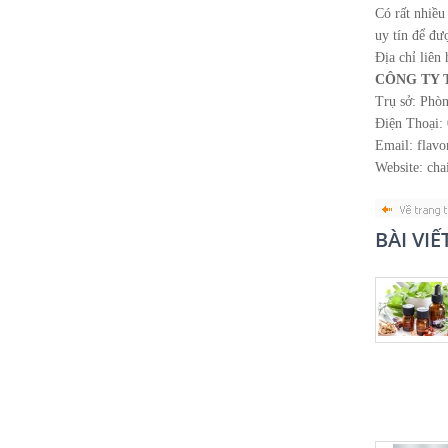
Có rất nhiều
uy tín để đư
Địa chỉ liên
CÔNG TY 
Trụ sở: Phò
Điện Thoại: 
Email: flav
Website: cha
BÀI VI