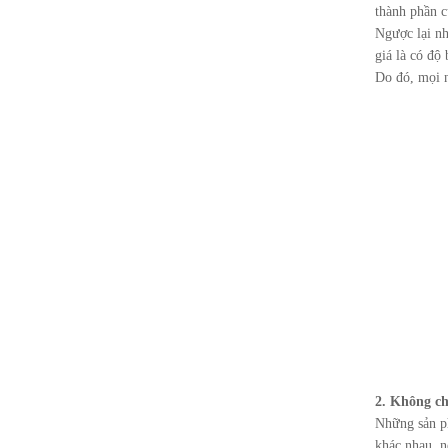
thành phần c
Ngược lại nh
giá là có độ
Do đó, mọi n
2. Không ch
Những sản ph
khác nhau, n