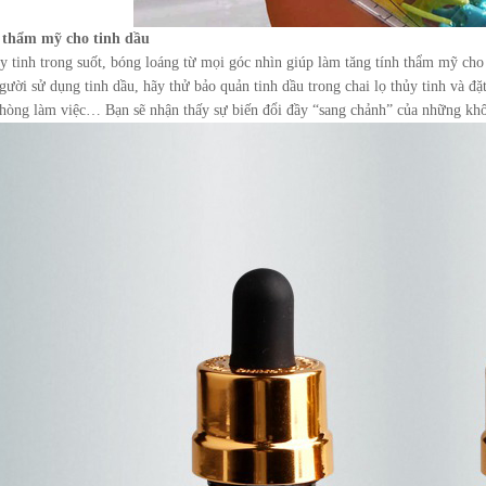
 thẩm mỹ cho tinh dầu
ủy tinh trong suốt, bóng loáng từ mọi góc nhìn giúp làm tăng tính thẩm mỹ cho 
gười sử dụng tinh dầu, hãy thử bảo quản tinh dầu trong chai lọ thủy tinh và 
hòng làm việc… Bạn sẽ nhận thấy sự biến đổi đầy “sang chảnh” của những khôn