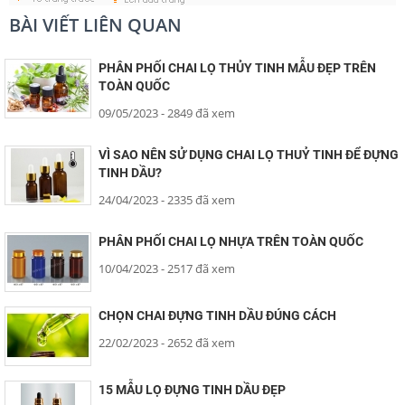
BÀI VIẾT LIÊN QUAN
PHÂN PHỐI CHAI LỌ THỦY TINH MẪU ĐẸP TRÊN
TOÀN QUỐC
09/05/2023
- 2849 đã xem
VÌ SAO NÊN SỬ DỤNG CHAI LỌ THUỶ TINH ĐỂ ĐỰNG
TINH DẦU?
24/04/2023
- 2335 đã xem
PHÂN PHỐI CHAI LỌ NHỰA TRÊN TOÀN QUỐC
10/04/2023
- 2517 đã xem
CHỌN CHAI ĐỰNG TINH DẦU ĐÚNG CÁCH
22/02/2023
- 2652 đã xem
15 MẪU LỌ ĐỰNG TINH DẦU ĐẸP