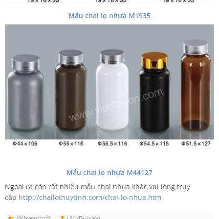
Mẫu chai lọ nhựa M1935
Mẫu chai lọ nhựa M44127
Ngoài ra còn rất nhiều mẫu chai nhựa khác vui lòng truy
cập
http://chailothuytinh.com/chai-lo-nhua.htm