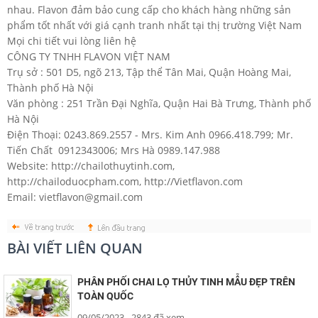
nhau. Flavon đảm bảo cung cấp cho khách hàng những sản
phẩm tốt nhất với giá cạnh tranh nhất tại thị trường Việt Nam
Mọi chi tiết vui lòng liên hệ
CÔNG TY TNHH FLAVON VIỆT NAM
Trụ sở : 501 D5, ngõ 213, Tập thể Tân Mai, Quận Hoàng Mai,
Thành phố Hà Nội
Văn phòng : 251 Trần Đại Nghĩa, Quận Hai Bà Trưng, Thành phố
Hà Nội
Điện Thoại: 0243.869.2557 - Mrs. Kim Anh 0966.418.799; Mr.
Tiến Chất 0912343006; Mrs Hà 0989.147.988
Website: http://chailothuytinh.com,
http://chailoduocpham.com, http://Vietflavon.com
Email: vietflavon@gmail.com
BÀI VIẾT LIÊN QUAN
PHÂN PHỐI CHAI LỌ THỦY TINH MẪU ĐẸP TRÊN
TOÀN QUỐC
09/05/2023
- 2843 đã xem