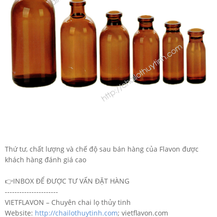
Thứ tư, chất lượng và chế độ sau bán hàng của Flavon được
khách hàng đánh giá cao
👉INBOX ĐỂ ĐƯỢC TƯ VẤN ĐẶT HÀNG
----------------------
VIETFLAVON – Chuyên chai lọ thủy tinh
Website:
http://chailothuytinh.com
; vietflavon.com