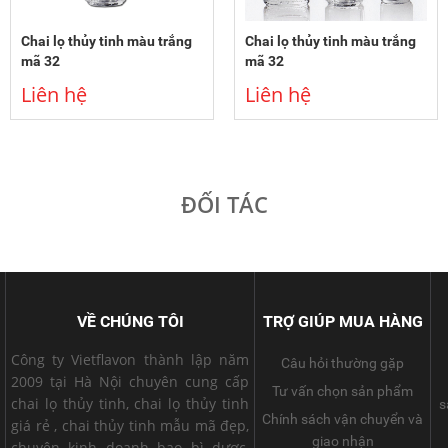
Chai lọ thủy tinh màu trắng
Chai lọ thủy tinh màu trắng
mã 32
mã 32
Liên hệ
Liên hệ
ĐỐI TÁC
VỀ CHÚNG TÔI
TRỢ GIÚP MUA HÀNG
Công ty Vietflavon thành lập năm
Câu hỏi thường gặp
2009 tại Hà Nội chuyên cung cấp
Tư vấn chọn sản phẩm
chai lọ thủy tinh, chai lọ thủy tinh
s
Chính sách vận chuyển và
giá rẻ , chai thủy tinh mẫu mã đẹp,
giao nhận
chuyên kinh doanh bao bì dược,