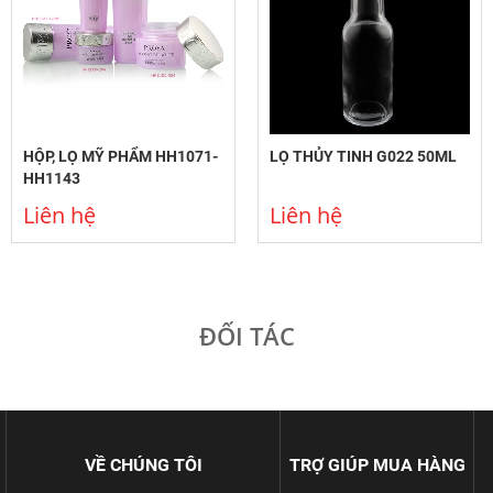
HỘP, LỌ MỸ PHẨM HH1071-
LỌ THỦY TINH G022 50ML
HH1143
Liên hệ
Liên hệ
ĐỐI TÁC
VỀ CHÚNG TÔI
TRỢ GIÚP MUA HÀNG