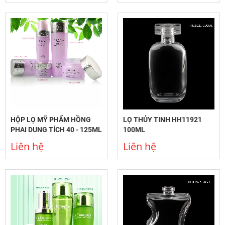
HỘP LỌ MỸ PHẨM HỒNG
LỌ THỦY TINH HH11921
PHAI DUNG TÍCH 40 - 125ML
100ML
Liên hệ
Liên hệ