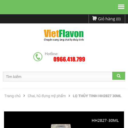
Giỏ hàng (
)
0
0966.418.799
Trang chủ
Chai, hũ đựng mỹ phẩm
LỌ THỦY TINH HH2827 30ML