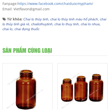
Fanpage:
https://www.facebook.com/chaiduocmypham/
Email: Vietflavon@gmail.com
Từ khóa:
Chai lọ thủy tinh,
chai lọ thủy tinh màu hổ phách,
chai
lọ thủy tinh giá rẻ,
chailothuytinh,
chai lo thuy tinh,
chai lo nhua,
chai lo,
chai đựng thuốc
SẢN PHẨM CÙNG LOẠI