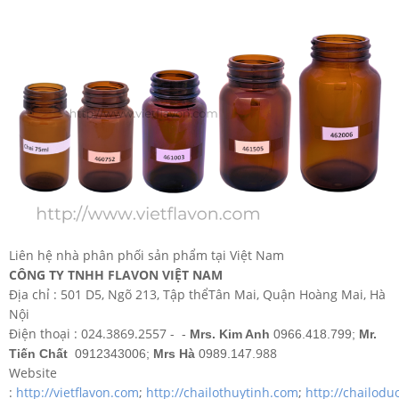
Liên hệ nhà phân phối sản phẩm tại Việt Nam
CÔNG TY TNHH FLAVON VIỆT NAM
Địa chỉ : 501 D5, Ngõ 213, Tập thểTân Mai, Quận Hoàng Mai, Hà
Nội
Điện thoại : 024.3869.2557 -
-
Mrs. Kim Anh
0966.418.799;
Mr.
988
Tiến Chất
0912343006;
Mrs Hà
0989.147.
Website
:
http://vietflavon.com
;
http://chailothuytinh.com
;
http://chailod