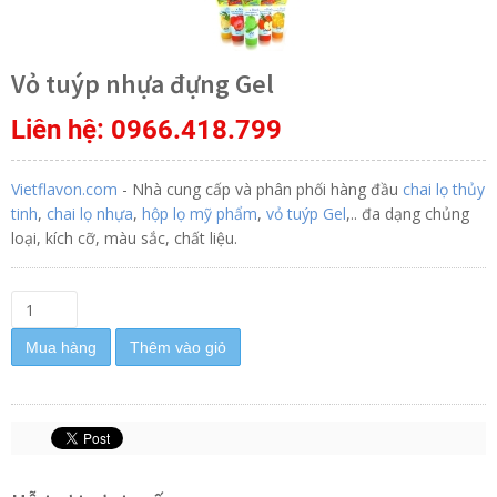
Vỏ tuýp nhựa đựng Gel
Liên hệ: 0966.418.799
V
ietflavon.com
- Nhà cung cấp và phân phối hàng đầu
chai lọ thủy
tinh
,
chai lọ nhựa
,
hộp lọ mỹ phẩm
,
vỏ tuýp Gel
,.. đa dạng chủng
loại, kích cỡ, màu sắc, chất liệu.
Mua hàng
Thêm vào giỏ