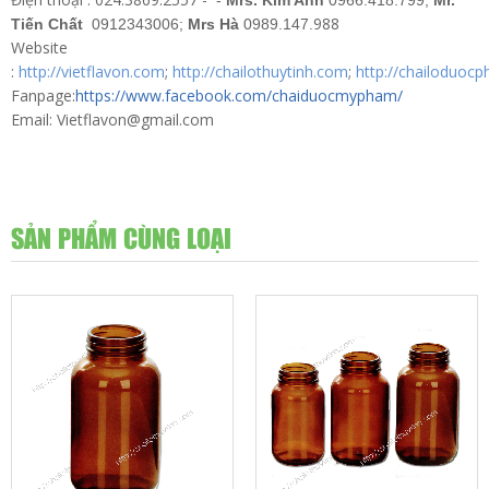
-
Mrs. Kim Anh
0966.418.799;
Mr.
988
Tiến Chất
0912343006;
Mrs Hà
0989.147.
Website
:
http://vietflavon.com
;
http://chailothuytinh.com
;
http://chailoduoc
Fanpage:
https://www.facebook.com/chaiduocmypham/
Email: Vietflavon@gmail.com
SẢN PHẨM CÙNG LOẠI